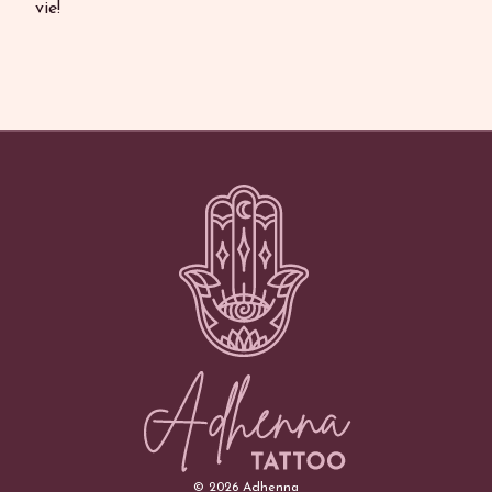
vie!
©
2026
Adhenna