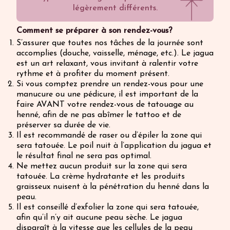
légèrement différents.
Comment se préparer à son rendez-vous?
S’assurer que toutes nos tâches de la journée sont
accomplies (douche, vaisselle, ménage, etc.). Le jagua
est un art relaxant, vous invitant à ralentir votre
rythme et à profiter du moment présent.
Si vous comptez prendre un rendez-vous pour une
manucure ou une pédicure, il est important de la
faire AVANT votre rendez-vous de tatouage au
henné, afin de ne pas abîmer le tattoo et de
préserver sa durée de vie.
Il est recommandé de raser ou d’épiler la zone qui
sera tatouée. Le poil nuit à l’application du jagua et
le résultat final ne sera pas optimal.
Ne mettez aucun produit sur la zone qui sera
tatouée. La crème hydratante et les produits
graisseux nuisent à la pénétration du henné dans la
peau.
Il est conseillé d’exfolier la zone qui sera tatouée,
afin qu’il n’y ait aucune peau sèche. Le jagua
disparaît à la vitesse que les cellules de la peau