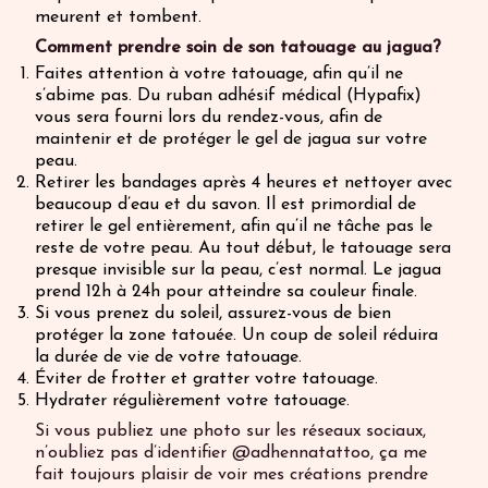
meurent et tombent.
Comment prendre soin de son tatouage au jagua?
Faites attention à votre tatouage, afin qu’il ne
s’abime pas. Du ruban adhésif médical (Hypafix)
vous sera fourni lors du rendez-vous, afin de
maintenir et de protéger le gel de jagua sur votre
peau.
Retirer les bandages après 4 heures et nettoyer avec
beaucoup d’eau et du savon. Il est primordial de
retirer le gel entièrement, afin qu’il ne tâche pas le
reste de votre peau. Au tout début, le tatouage sera
presque invisible sur la peau, c’est normal. Le jagua
prend 12h à 24h pour atteindre sa couleur finale.
Si vous prenez du soleil, assurez-vous de bien
protéger la zone tatouée. Un coup de soleil réduira
la durée de vie de votre tatouage.
Éviter de frotter et gratter votre tatouage.
Hydrater régulièrement votre tatouage.
Si vous publiez une photo sur les réseaux sociaux,
n’oubliez pas d’identifier @adhennatattoo, ça me
fait toujours plaisir de voir mes créations prendre