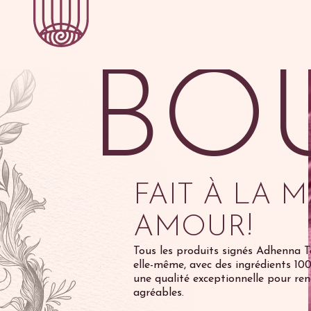
BO
FAIT À LA 
AMOUR!
Tous les produits signés Adhenna T
elle-même, avec des ingrédients 10
une qualité exceptionnelle pour re
agréables.