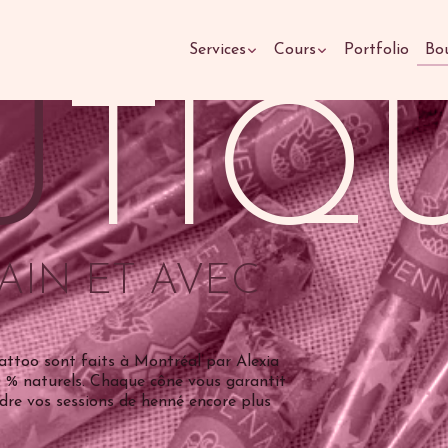
Services
Cours
Portfolio
Bo
U
TIQ
MAIN ET AVEC
attoo sont faits à Montréal par Alexia
0 % naturels. Chaque cône vous garantit
ndre vos sessions de henné encore plus