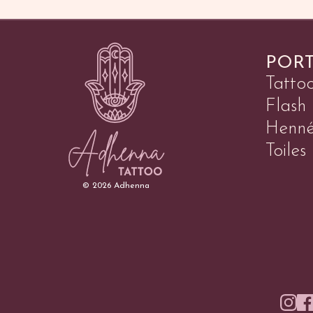
POR
Tatto
Flash
Henn
Toiles
©
2026
Adhenna