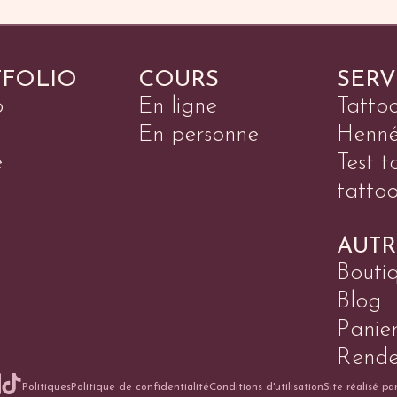
TFOLIO
COURS
SERV
o
En ligne
Tatto
En personne
Henn
é
Test t
tatto
AUTR
Bouti
Blog
Panie
Rende
Politiques
Politique de confidentialité
Conditions d'utilisation
Site réalisé pa