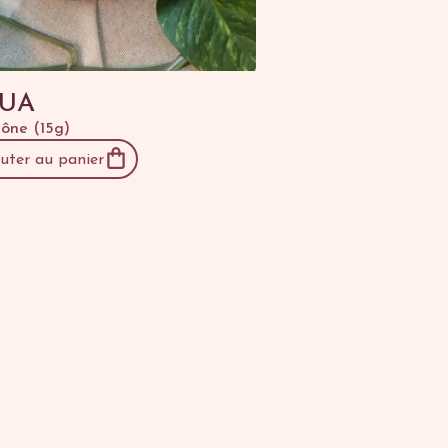
GUA
cône (15g)
uter au panier